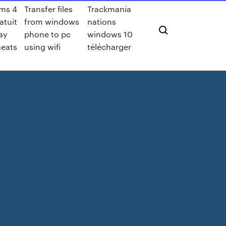
ms 4
Transfer files
Trackmania
atuit
from windows
nations
ay
phone to pc
windows 10
eats
using wifi
télécharger